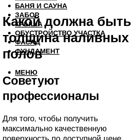
БАНЯ И САУНА
ЗАБОР
Какой должна быть
КРЫША
ОБУСТРОЙСТВО УЧАСТКА
толщина наливных
ФАСАД
полов
ФУНДАМЕНТ
МЕНЮ
Советуют
профессионалы
Для того, чтобы получить
максимально качественную
поверхность по доступной цене,