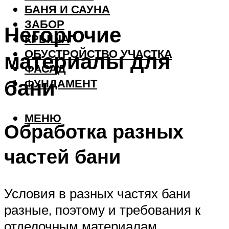
БАНЯ И САУНА
ЗАБОР
Негорючие
КРЫША
ОБУСТРОЙСТВО УЧАСТКА
материалы для
ФАСАД
бани
ФУНДАМЕНТ
МЕНЮ
Обработка разных
частей бани
Условия в разных частях бани
разные, поэтому и требования к
отделочным материалам