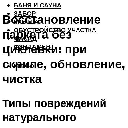
БАНЯ И САУНА
ЗАБОР
Восстановление
КРЫША
ОБУСТРОЙСТВО УЧАСТКА
паркета без
ФАСАД
циклевки: при
ФУНДАМЕНТ
скрипе, обновление,
МЕНЮ
чистка
Типы повреждений
натурального