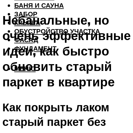
БАНЯ И САУНА
ЗАБОР
Небанальные, но
КРЫША
ОБУСТРОЙСТВО УЧАСТКА
очень эффективные
ФАСАД
идеи, как быстро
ФУНДАМЕНТ
обновить старый
МЕНЮ
паркет в квартире
Как покрыть лаком
старый паркет без