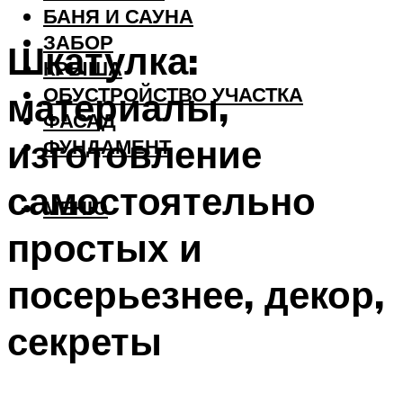
БАНЯ И САУНА
ЗАБОР
Шкатулка:
КРЫША
ОБУСТРОЙСТВО УЧАСТКА
материалы,
ФАСАД
изготовление
ФУНДАМЕНТ
самостоятельно
МЕНЮ
простых и
посерьезнее, декор,
секреты