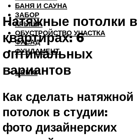
БАНЯ И САУНА
ЗАБОР
Натяжные потолки в
КРЫША
ОБУСТРОЙСТВО УЧАСТКА
квартирах: 6
ФАСАД
оптимальных
ФУНДАМЕНТ
вариантов
МЕНЮ
Как сделать натяжной
потолок в студии:
фото дизайнерских