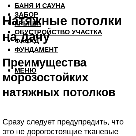
БАНЯ И САУНА
ЗАБОР
Натяжные потолки
КРЫША
ОБУСТРОЙСТВО УЧАСТКА
на дачу
ФАСАД
ФУНДАМЕНТ
Преимущества
МЕНЮ
морозостойких
натяжных потолков
Сразу следует предупредить, что
это не дорогостоящие тканевые