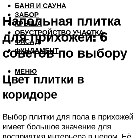
БАНЯ И САУНА
ЗАБОР
Напольная плитка
КРЫША
ОБУСТРОЙСТВО УЧАСТКА
для прихожей: 6
ФАСАД
советов по выбору
ФУНДАМЕНТ
МЕНЮ
Цвет плитки в
коридоре
Выбор плитки для пола в прихожей
имеет большое значение для
восприятия интерьера в целом. Её