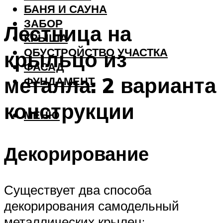
БАНЯ И САУНА
ЗАБОР
Лестница на
КРЫША
ОБУСТРОЙСТВО УЧАСТКА
крыльцо из
ФАСАД
металла: 2 варианта
ФУНДАМЕНТ
конструкции
МЕНЮ
Декорирование
Существует два способа
декорирования самодельный
металлических крылец: