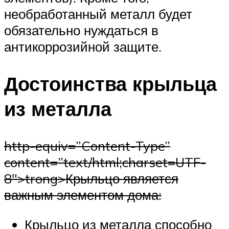
необработанный металл будет
обязательно нуждаться в
антикоррозийной защите.
Достоинства крыльца
из металла
http-equiv=”Content-Type”
content=”text/html;charset=UTF-
8″>trong>Крыльцо является
важным элементом дома:
Крыльцо из металла способно