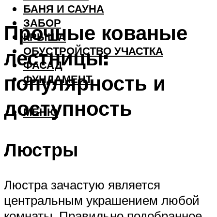
БАНЯ И САУНА
ЗАБОР
Прочные кованые
КРЫША
ОБУСТРОЙСТВО УЧАСТКА
лестницы:
ФАСАД
популярность и
ФУНДАМЕНТ
доступность
МЕНЮ
Люстры
Люстра зачастую является
центральным украшением любой
комнаты. Правильно подобранное