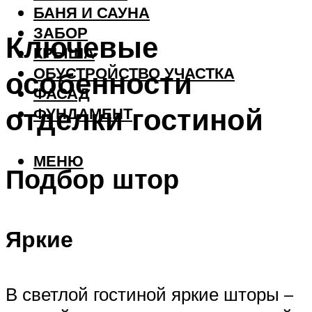
БАНЯ И САУНА
ЗАБОР
Ключевые
КРЫША
ОБУСТРОЙСТВО УЧАСТКА
особенности
ФАСАД
отделки гостиной
ФУНДАМЕНТ
МЕНЮ
Подбор штор
Яркие
В светлой гостиной яркие шторы –