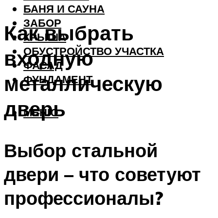
БАНЯ И САУНА
ЗАБОР
Как выбрать
КРЫША
ОБУСТРОЙСТВО УЧАСТКА
входную
ФАСАД
металлическую
ФУНДАМЕНТ
дверь
МЕНЮ
Выбор стальной
двери – что советуют
профессионалы?