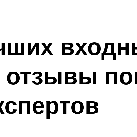
чших входн
: отзывы по
кспертов