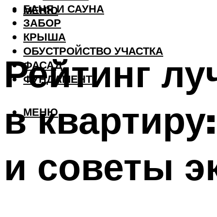
БАНЯ И САУНА
МЕНЮ
ЗАБОР
КРЫША
ОБУСТРОЙСТВО УЧАСТКА
Рейтинг лу
ФАСАД
ФУНДАМЕНТ
в квартиру
МЕНЮ
и советы э