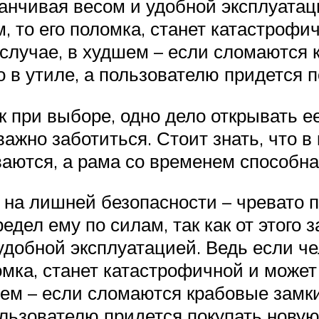
анчивая весом и удобной эксплуатац
 то его поломка, станет катастрофич
случае, в худшем – если сломаются 
 в утиле, а пользователю придется 
 при выборе, одно дело открывать е
важно заботиться. Стоит знать, что 
ваются, а рама со временем способн
я на лишней безопасности – чревато 
редел ему по силам, так как от этого
удобной эксплуатацией. Ведь если ч
мка, станет катастрофичной и может
ем – если сломаются крабовые замки
ользователю придется покупать нову