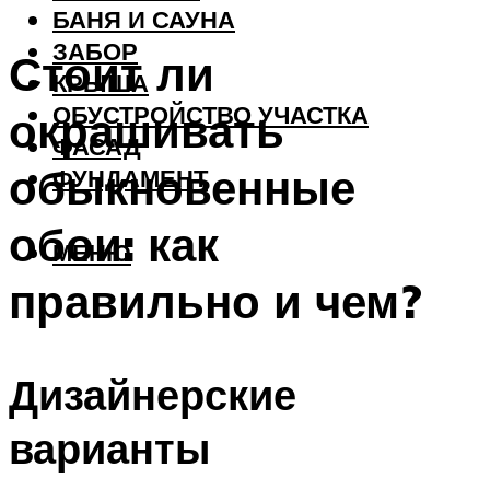
БАНЯ И САУНА
ЗАБОР
Стоит ли
КРЫША
ОБУСТРОЙСТВО УЧАСТКА
окрашивать
ФАСАД
обыкновенные
ФУНДАМЕНТ
обои: как
МЕНЮ
правильно и чем?
Дизайнерские
варианты