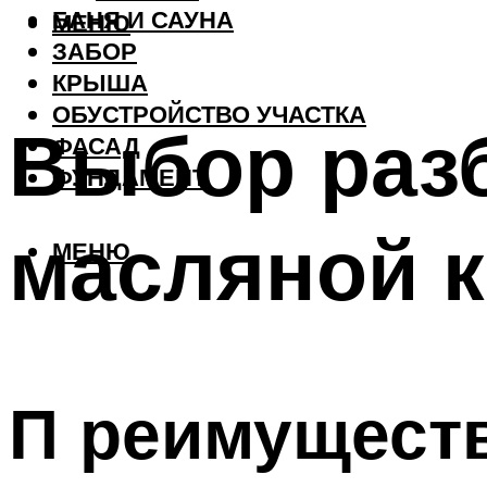
БАНЯ И САУНА
МЕНЮ
ЗАБОР
КРЫША
ОБУСТРОЙСТВО УЧАСТКА
Выбор раз
ФАСАД
ФУНДАМЕНТ
масляной к
МЕНЮ
П реимуществ