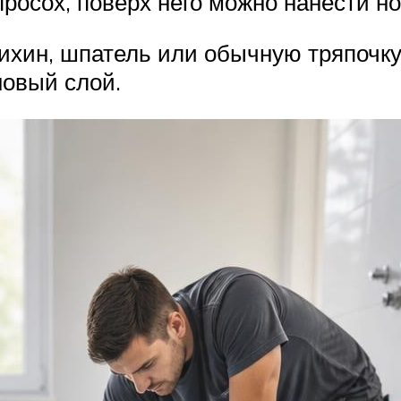
просох, поверх него можно нанести н
ихин, шпатель или обычную тряпочку
новый слой.