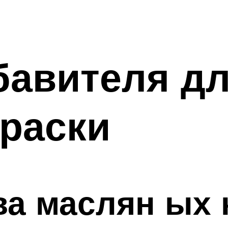
бавителя д
раски
а маслян ых к