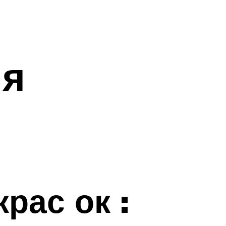
ля
рас ок :