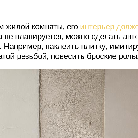
м жилой комнаты, его
интерьер долже
не планируется, можно сделать авто
. Например, наклеить плитку, имити
атой резьбой, повесить броские рол