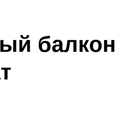
ный балкон
т