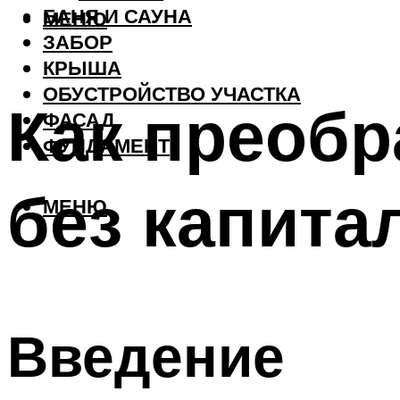
БАНЯ И САУНА
МЕНЮ
ЗАБОР
КРЫША
ОБУСТРОЙСТВО УЧАСТКА
Как преобр
ФАСАД
ФУНДАМЕНТ
без капита
МЕНЮ
Введение