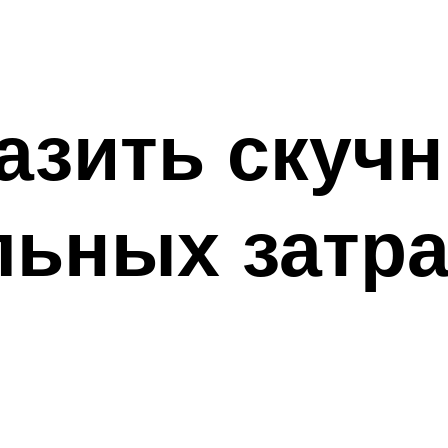
азить скуч
льных затра