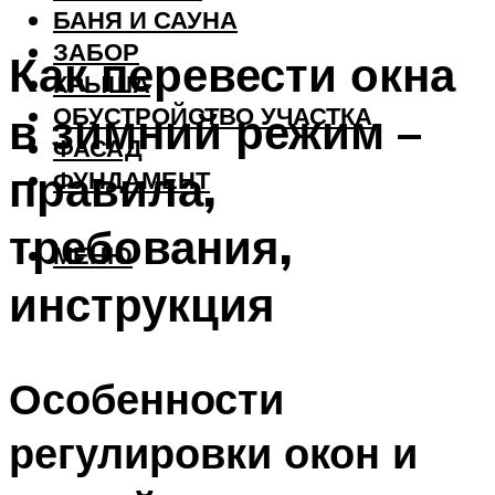
БАНЯ И САУНА
ЗАБОР
Как перевести окна
КРЫША
ОБУСТРОЙСТВО УЧАСТКА
в зимний режим –
ФАСАД
правила,
ФУНДАМЕНТ
требования,
МЕНЮ
инструкция
Особенности
регулировки окон и