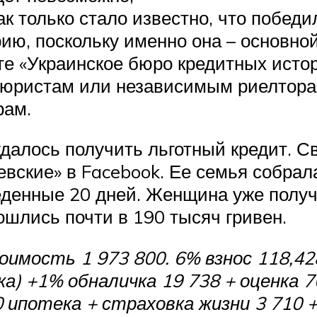
ак только стало известно, что победи
ию, поскольку именно она – основной
те «Украинское бюро кредитных исто
к юристам или независимым риелтор
рам.
удалось получить льготный кредит. 
евские» в Facebook. Ее семья собра
денные 20 дней. Женщина уже получ
шлись почти в 190 тысяч гривен.
тоимость 1 973 800. 6% взнос 118,42
ка) +1% обналичка 19 738 + оценка 
 ипотека + страховка жизни 3 710 