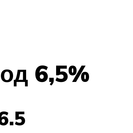
под 6,5%
6.5