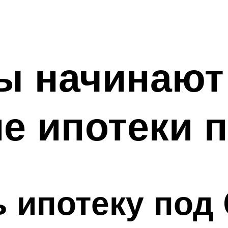
ы начинают
е ипотеки 
 ипотеку под 