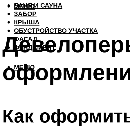
БАНЯ И САУНА
МЕНЮ
ЗАБОР
КРЫША
ОБУСТРОЙСТВО УЧАСТКА
Девелопер
ФАСАД
ФУНДАМЕНТ
оформлени
МЕНЮ
Как оформить