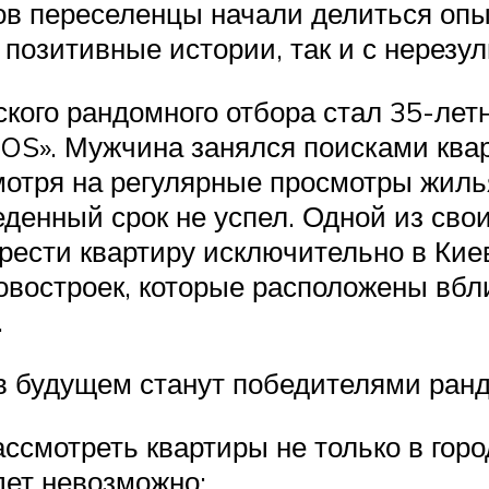
ов переселенцы начали делиться оп
к позитивные истории, так и с нере
ского рандомного отбора стал 35-ле
S». Мужчина занялся поисками кварти
мотря на регулярные просмотры жиль
еденный срок не успел. Одной из сво
обрести квартиру исключительно в Кие
новостроек, которые расположены вбл
.
в будущем станут победителями рандо
ассмотреть квартиры не только в горо
ет невозможно;