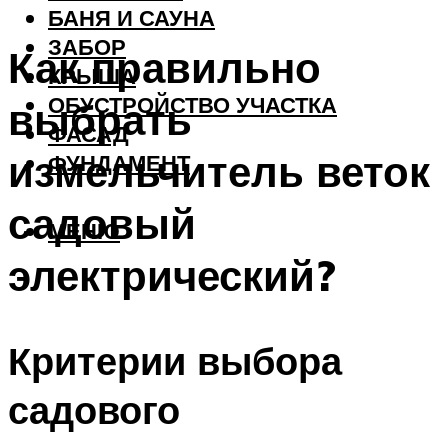
БАНЯ И САУНА
ЗАБОР
Как правильно
КРЫША
ОБУСТРОЙСТВО УЧАСТКА
выбрать
ФАСАД
измельчитель веток
ФУНДАМЕНТ
садовый
МЕНЮ
электрический?
Критерии выбора
садового