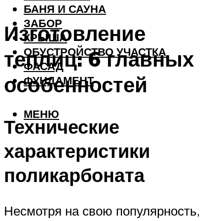
БАНЯ И САУНА
ЗАБОР
Изготовление
КРЫША
ОБУСТРОЙСТВО УЧАСТКА
теплиц: 6 главных
ФАСАД
особенностей
ФУНДАМЕНТ
МЕНЮ
Технические
характеристики
поликарбоната
Несмотря на свою популярность,