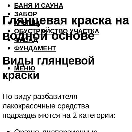
БАНЯ И САУНА
ЗАБОР
Глянцевая краска на
КРЫША
ОБУСТРОЙСТВО УЧАСТКА
водной основе
ФАСАД
ФУНДАМЕНТ
Виды глянцевой
МЕНЮ
краски
По виду разбавителя
лакокрасочные средства
подразделяются на 2 категории:
Органо-дисперсионные,