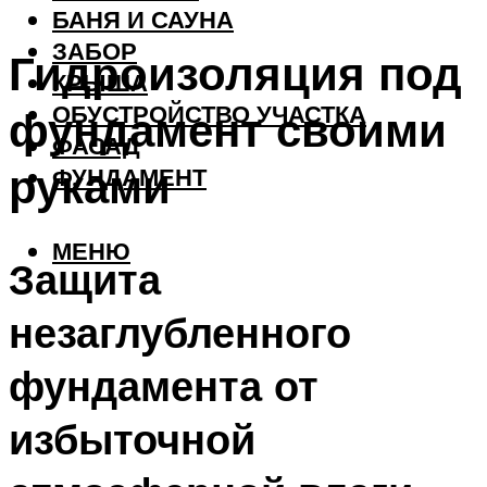
БАНЯ И САУНА
ЗАБОР
Гидроизоляция под
КРЫША
ОБУСТРОЙСТВО УЧАСТКА
фундамент своими
ФАСАД
руками
ФУНДАМЕНТ
МЕНЮ
Защита
незаглубленного
фундамента от
избыточной