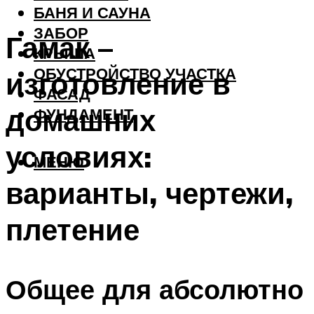
БАНЯ И САУНА
ЗАБОР
Гамак –
КРЫША
ОБУСТРОЙСТВО УЧАСТКА
изготовление в
ФАСАД
домашних
ФУНДАМЕНТ
условиях:
МЕНЮ
варианты, чертежи,
плетение
Общее для абсолютно