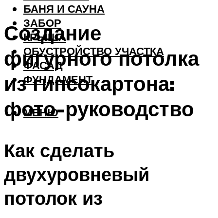
БАНЯ И САУНА
ЗАБОР
Создание
КРЫША
ОБУСТРОЙСТВО УЧАСТКА
фигурного потолка
ФАСАД
из гипсокартона:
ФУНДАМЕНТ
фото-руководство
МЕНЮ
Как сделать
двухуровневый
потолок из