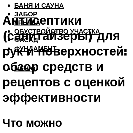
БАНЯ И САУНА
ЗАБОР
Антисептики
КРЫША
ОБУСТРОЙСТВО УЧАСТКА
(санитайзеры) для
ФАСАД
рук и поверхностей:
ФУНДАМЕНТ
обзор средств и
МЕНЮ
рецептов с оценкой
эффективности
Что можно