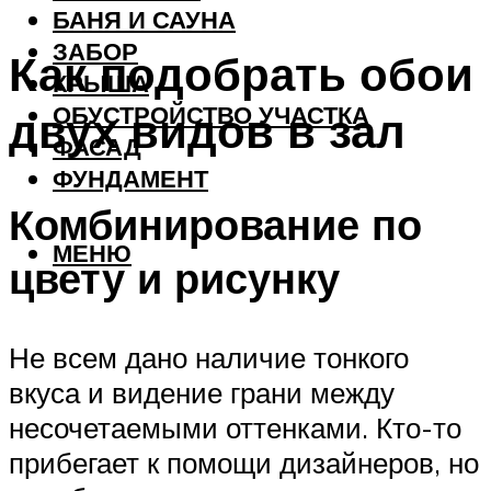
БАНЯ И САУНА
ЗАБОР
Как подобрать обои
КРЫША
ОБУСТРОЙСТВО УЧАСТКА
двух видов в зал
ФАСАД
ФУНДАМЕНТ
Комбинирование по
МЕНЮ
цвету и рисунку
Не всем дано наличие тонкого
вкуса и видение грани между
несочетаемыми оттенками. Кто-то
прибегает к помощи дизайнеров, но