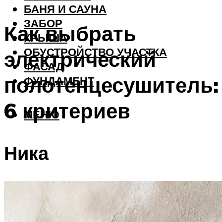
БАНЯ И САУНА
ЗАБОР
Как выбрать
КРЫША
ОБУСТРОЙСТВО УЧАСТКА
электрический
ФАСАД
полотенцесушитель:
ФУНДАМЕНТ
6 критериев
МЕНЮ
Ника