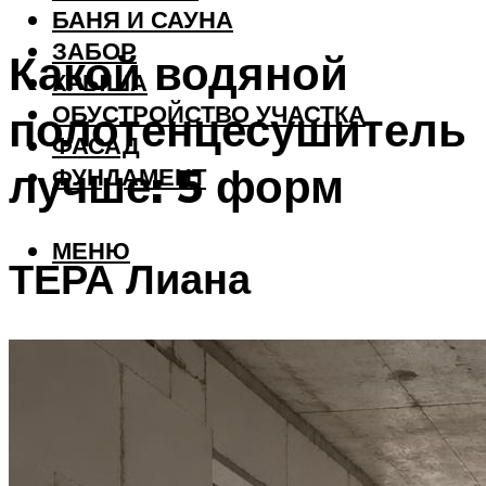
БАНЯ И САУНА
ЗАБОР
Какой водяной
КРЫША
ОБУСТРОЙСТВО УЧАСТКА
полотенцесушитель
ФАСАД
лучше: 5 форм
ФУНДАМЕНТ
МЕНЮ
ТЕРА Лиана