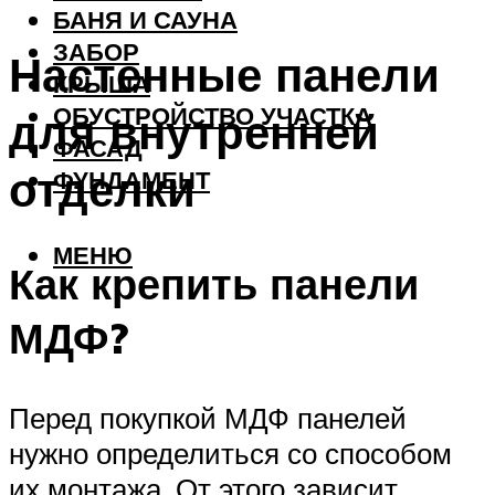
БАНЯ И САУНА
ЗАБОР
Настенные панели
КРЫША
ОБУСТРОЙСТВО УЧАСТКА
для внутренней
ФАСАД
отделки
ФУНДАМЕНТ
МЕНЮ
Как крепить панели
МДФ?
Перед покупкой МДФ панелей
нужно определиться со способом
их монтажа. От этого зависит