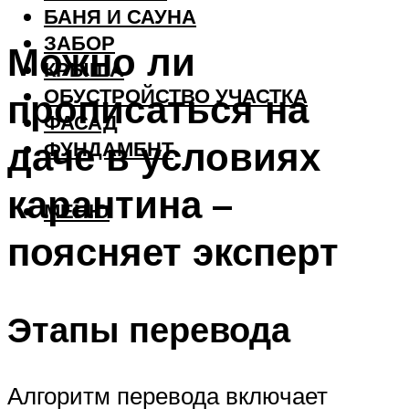
БАНЯ И САУНА
ЗАБОР
Можно ли
КРЫША
ОБУСТРОЙСТВО УЧАСТКА
прописаться на
ФАСАД
даче в условиях
ФУНДАМЕНТ
карантина –
МЕНЮ
поясняет эксперт
Этапы перевода
Алгоритм перевода включает