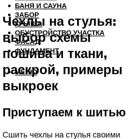
БАНЯ И САУНА
ЗАБОР
Чехлы на стулья:
КРЫША
ОБУСТРОЙСТВО УЧАСТКА
выбор схемы
ФАСАД
пошива и ткани,
ФУНДАМЕНТ
раскрой, примеры
МЕНЮ
выкроек
Приступаем к шитью
Сшить чехлы на стулья своими