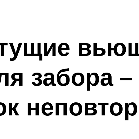
тущие вью
ля забора –
ток неповт