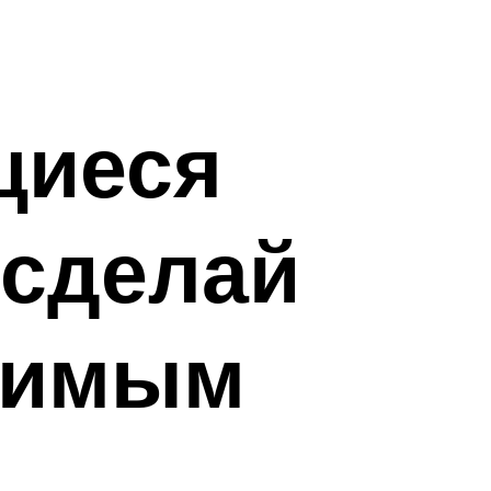
щиеся
 сделай
оримым