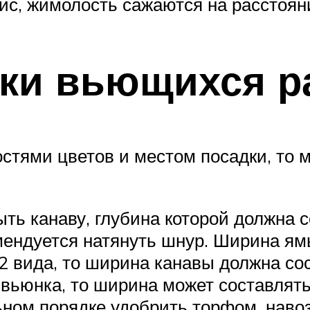
сис, жимолость сажаются на расстояни
ки вьющихся р
стями цветов и местом посадки, то 
ть канаву, глубина которой должна с
мендуется натянуть шнур. Ширина ямы
2 вида, то ширина канавы должна сос
вьюнка, то ширина может составлять
ном порядке удобрить торфом, наво