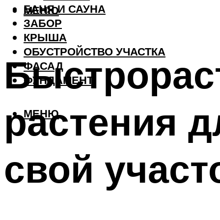
БАНЯ И САУНА
МЕНЮ
ЗАБОР
КРЫША
ОБУСТРОЙСТВО УЧАСТКА
Быстрорас
ФАСАД
ФУНДАМЕНТ
растения д
МЕНЮ
свой учас