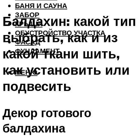
БАНЯ И САУНА
ЗАБОР
Балдахин: какой тип
КРЫША
ОБУСТРОЙСТВО УЧАСТКА
выбрать, как и из
ФАСАД
какой ткани шить,
ФУНДАМЕНТ
как установить или
МЕНЮ
подвесить
Декор готового
балдахина