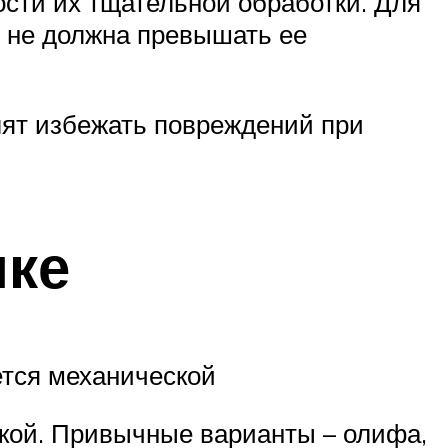
ости их тщательной обработки. Для
 не должна превышать ее
лят избежать повреждений при
лке
ется механической
ткой. Привычные варианты – олифа,