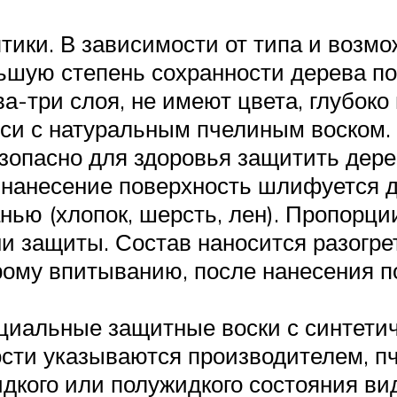
тики. В зависимости от типа и возмо
шую степень сохранности дерева пос
а-три слоя, не имеют цвета, глубоко
еси с натуральным пчелиным воском. 
зопасно для здоровья защитить дерев
 нанесение поверхность шлифуется д
нью (хлопок, шерсть, лен). Пропорции
ни защиты. Состав наносится разогр
трому впитыванию, после нанесения п
ециальные защитные воски с синтети
ости указываются производителем, п
дкого или полужидкого состояния ви