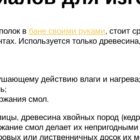
полок в
бане своими руками
, стоит с
тах. Используется только древесина
ушающему действию влаги и нагрева
ь;
ержания смол.
ицы, древесина хвойных пород (кедр
ржание смол делает их непригодными
овых или лиственничных досок их м