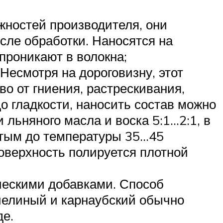
жностей производителя, они
ле обработки. Наносятся на
 проникают в волокна;
Несмотря на дороговизну, этот
о от гниения, растрескивания,
о гладкости, наносить состав можно
 льняного масла и воска 5:1…2:1, в
етым до температуры 35…45
оверхность полируется плотной
ческими добавками. Способ
челиный и карнаубский обычно
де.