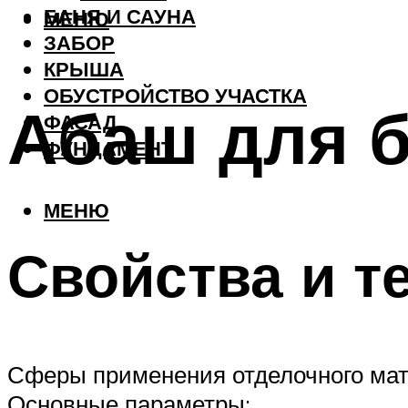
БАНЯ И САУНА
МЕНЮ
ЗАБОР
КРЫША
ОБУСТРОЙСТВО УЧАСТКА
Абаш для 
ФАСАД
ФУНДАМЕНТ
МЕНЮ
Свойства и т
Сферы применения отделочного мат
Основные параметры: