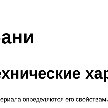
бани
ехнические ха
ериала определяются его свойствами