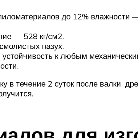
пиломатериалов до 12% влажности — 
ние — 528 кг/см2.
 смолистых пазух.
 устойчивость к любым механическим
ости.
у в течение 2 суток после валки, др
олучится.
алов для изг