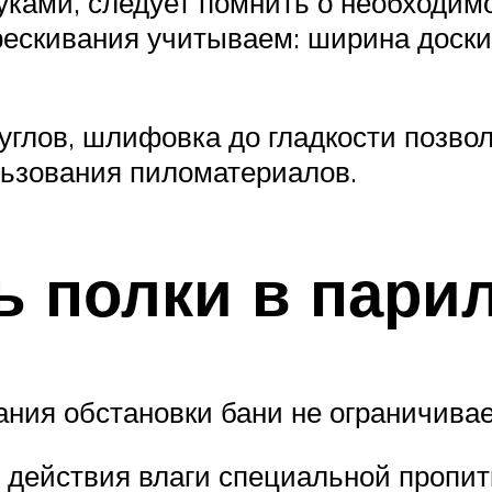
уками, следует помнить о необходим
рескивания учитываем: ширина доски
 углов, шлифовка до гладкости позво
льзования пиломатериалов.
ь полки в пари
дания обстановки бани не ограничива
 действия влаги специальной пропи