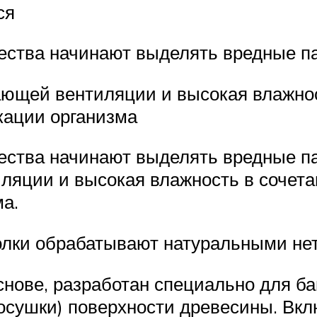
ся
щества начинают выделять вредные п
ающей вентиляции и высокая влажнос
кации организма
щества начинают выделять вредные п
ляции и высокая влажность в сочета
ма.
олки обрабатывают натуральными не
нове, разработан специально для бан
сушки) поверхности древесины. Вкл