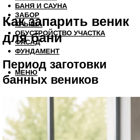
БАНЯ И САУНА
ЗАБОР
Как запарить веник
КРЫША
ОБУСТРОЙСТВО УЧАСТКА
для бани
ФАСАД
ФУНДАМЕНТ
Период заготовки
МЕНЮ
банных веников