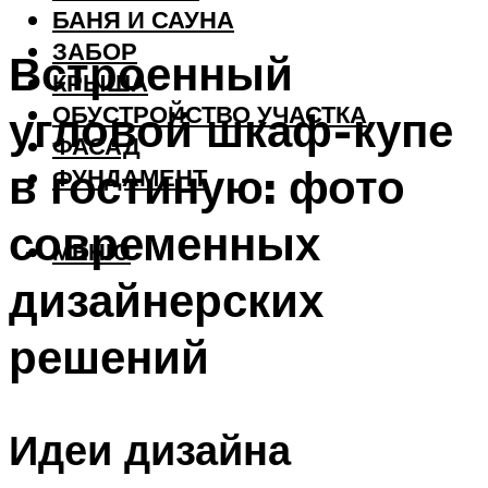
БАНЯ И САУНА
ЗАБОР
Встроенный
КРЫША
ОБУСТРОЙСТВО УЧАСТКА
угловой шкаф-купе
ФАСАД
в гостиную: фото
ФУНДАМЕНТ
современных
МЕНЮ
дизайнерских
решений
Идеи дизайна