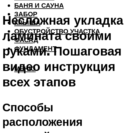
БАНЯ И САУНА
ЗАБОР
Несложная укладка
КРЫША
ОБУСТРОЙСТВО УЧАСТКА
ламината своими
ФАСАД
руками. Пошаговая
ФУНДАМЕНТ
видео инструкция
МЕНЮ
всех этапов
Способы
расположения