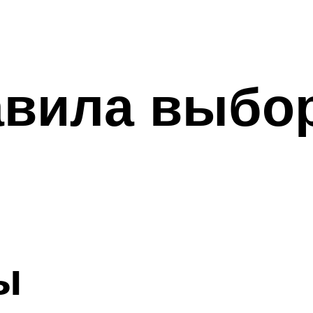
авила выбо
ы