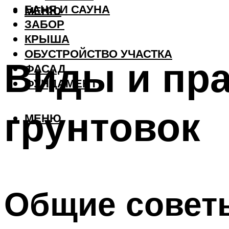
БАНЯ И САУНА
МЕНЮ
ЗАБОР
КРЫША
ОБУСТРОЙСТВО УЧАСТКА
Виды и пр
ФАСАД
ФУНДАМЕНТ
грунтовок
МЕНЮ
Общие совет