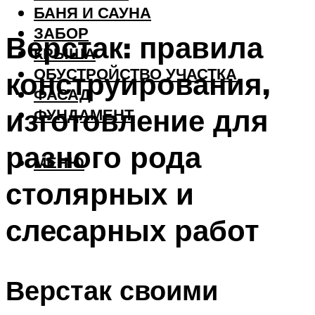
БАНЯ И САУНА
ЗАБОР
Верстак: правила
КРЫША
ОБУСТРОЙСТВО УЧАСТКА
конструирования,
ФАСАД
изготовление для
ФУНДАМЕНТ
разного рода
МЕНЮ
столярных и
слесарных работ
Верстак своими