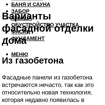
БАНЯ И САУНА
ЗАБОР
Варианты
КРЫША
ОБУСТРОЙСТВО УЧАСТКА
фасадной отделки
ФАСАД
дома
ФУНДАМЕНТ
МЕНЮ
Из газобетона
Фасадные панели из газобетона
встречаются нечасто, так как это
относительно новая технология,
которая недавно появилась в