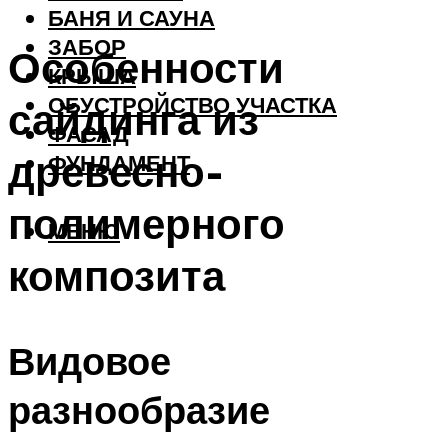
БАНЯ И САУНА
ЗАБОР
Особенности
КРЫША
ОБУСТРОЙСТВО УЧАСТКА
сайдинга из
ФАСАД
древесно-
ФУНДАМЕНТ
полимерного
МЕНЮ
композита
Видовое
разнообразие