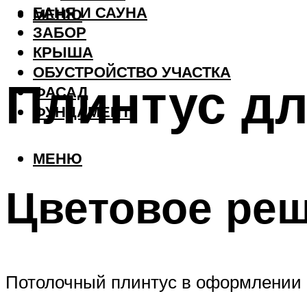
БАНЯ И САУНА
МЕНЮ
ЗАБОР
КРЫША
ОБУСТРОЙСТВО УЧАСТКА
Плинтус дл
ФАСАД
ФУНДАМЕНТ
МЕНЮ
Цветовое ре
Потолочный плинтус в оформлении 