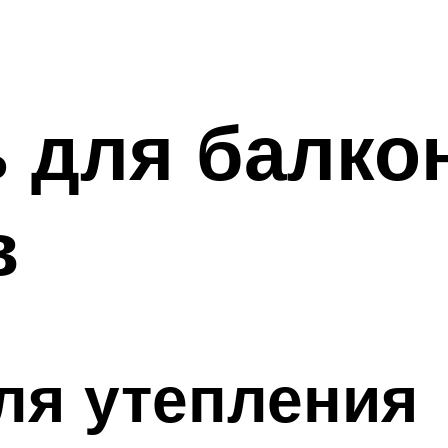
 для балкон
в
ля утепления