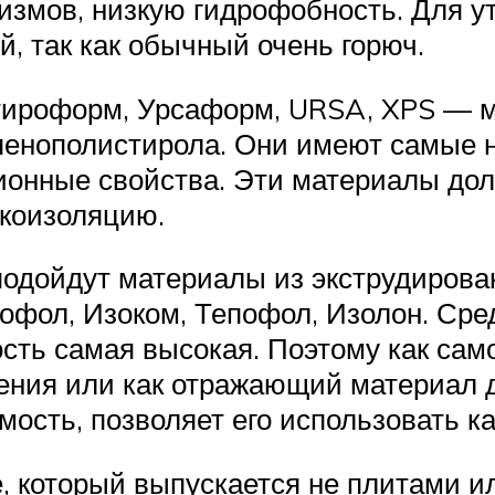
измов, низкую гидрофобность. Для у
, так как обычный очень горюч.
Стироформ, Урсаформ, URSA, XPS — 
 пенополистирола. Они имеют самые н
онные свойства. Эти материалы долг
укоизоляцию.
подойдут материалы из экструдирова
нофол, Изоком, Тепофол, Изолон. Ср
ость самая высокая. Поэтому как са
ления или как отражающий материал 
ость, позволяет его использовать ка
е, который выпускается не плитами и