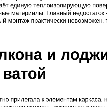
даёт единую теплоизолирующую пове
ьные материалы. Главный недостаток
й монтаж практически невозможен, т
лкона и лодж
 ватой
но прилегала к элементам каркаса, но
структура минваты изменится и часть