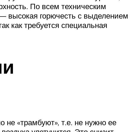
рхность. По всем техническим
 — высокая горючесть с выделением
ак как требуется специальная
ии
 не «трамбуют», т.е. не нужно ее
 воздуха улетучится. Это снизит