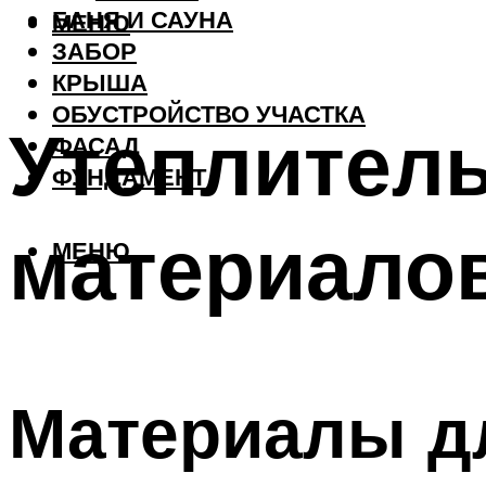
БАНЯ И САУНА
МЕНЮ
ЗАБОР
КРЫША
ОБУСТРОЙСТВО УЧАСТКА
Утеплитель
ФАСАД
ФУНДАМЕНТ
материало
МЕНЮ
Материалы д