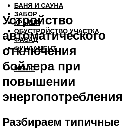
БАНЯ И САУНА
ЗАБОР
Устройство
КРЫША
ОБУСТРОЙСТВО УЧАСТКА
автоматического
ФАСАД
отключения
ФУНДАМЕНТ
бойлера при
МЕНЮ
повышении
энергопотребления
Разбираем типичные