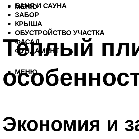
БАНЯ И САУНА
МЕНЮ
ЗАБОР
КРЫША
ОБУСТРОЙСТВО УЧАСТКА
Теплый пли
ФАСАД
ФУНДАМЕНТ
особенност
МЕНЮ
Экономия и з