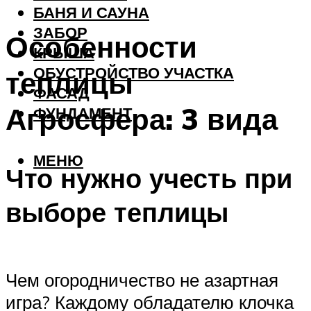
БАНЯ И САУНА
ЗАБОР
Особенности
КРЫША
ОБУСТРОЙСТВО УЧАСТКА
теплицы
ФАСАД
Агросфера: 3 вида
ФУНДАМЕНТ
МЕНЮ
Что нужно учесть при
выборе теплицы
Чем огородничество не азартная
игра? Каждому обладателю клочка