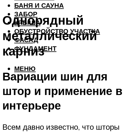
БАНЯ И САУНА
ЗАБОР
Однорядный
КРЫША
ОБУСТРОЙСТВО УЧАСТКА
металлический
ФАСАД
карниз
ФУНДАМЕНТ
МЕНЮ
Вариации шин для
штор и применение в
интерьере
Всем давно известно, что шторы