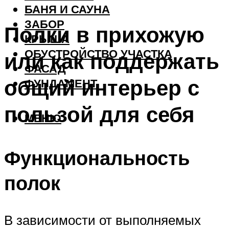
БАНЯ И САУНА
ЗАБОР
Полки в прихожую
КРЫША
ОБУСТРОЙСТВО УЧАСТКА
или как поддержать
ФАСАД
общий интерьер с
ФУНДАМЕНТ
пользой для себя
МЕНЮ
Функциональность
полок
В зависимости от выполняемых