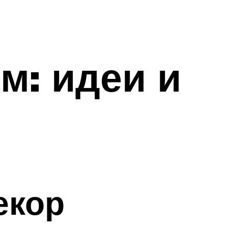
м: идеи и
екор