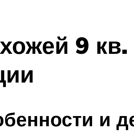
хожей 9 кв. 
ции
бенности и д