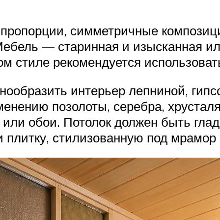
е пропорции, симметричные композиц
Мебель — старинная и изысканная ил
м стиле рекомендуется использовать
знообразить интерьер лепниной, гип
менению позолоты, серебра, хрусталя
или обои. Потолок должен быть гла
и плитку, стилизованную под мрамор 