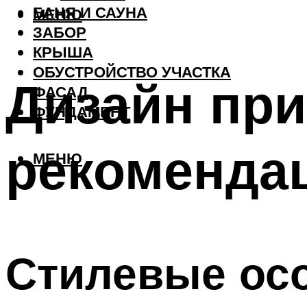
БАНЯ И САУНА
МЕНЮ
ЗАБОР
КРЫША
ОБУСТРОЙСТВО УЧАСТКА
Дизайн при
ФАСАД
ФУНДАМЕНТ
рекоменда
МЕНЮ
Стилевые осо