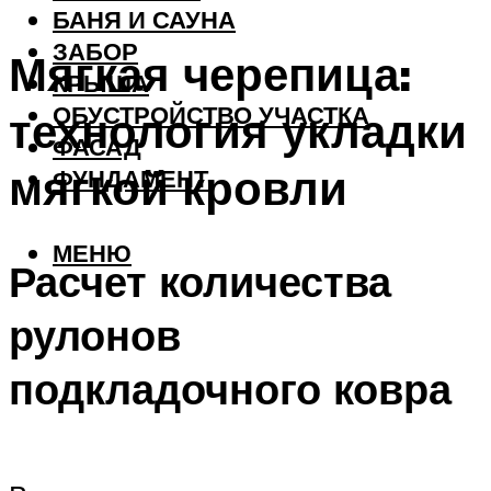
БАНЯ И САУНА
ЗАБОР
Мягкая черепица:
КРЫША
ОБУСТРОЙСТВО УЧАСТКА
технология укладки
ФАСАД
мягкой кровли
ФУНДАМЕНТ
МЕНЮ
Расчет количества
рулонов
подкладочного ковра